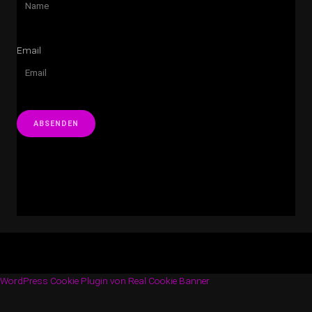
Email
Copyright © 2026 · All Rights Reserved · Hotel California Band
Music Lite by
Organic Themes
WordPress Cookie Plugin von Real Cookie Banner