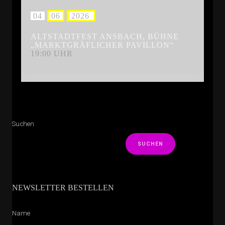
.
04
.
06
.
2026
3
ALTSTADTFEST ANSBACH, BÜHNE
„MARKTGRÄFLICHER PAVILLON“
19:00 UHR
Suchen
SUCHEN
NEWSLETTER BESTELLEN
Name