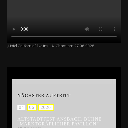
„Hotel California“ live im L.A. Cham am 27.06.2025
NÄCHSTER AUFTRITT
.
04
.
06
.
2026
3
ALTSTADTFEST ANSBACH, BÜHNE
„MARKTGRÄFLICHER PAVILLON“