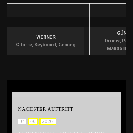
GÜNTH
WERNER
Drums, Perc
Gitarre, Keyboard, Gesang
Mandoline,
NÄCHSTER AUFTRITT
.
04
.
06
.
2026
3