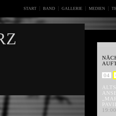
START
BAND
GALLERIE
MEDIEN
T
RZ
NÄC
AUF
.
04
.
ALT
ANS
„MA
PAVI
19:0