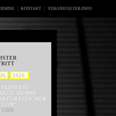
ERMINE
KONTAKT
VERANSTALTER-INFO
HSTER
TRITT
06
.
2026
3
STADTFEST
BACH, BÜHNE
RKTGRÄFLICHER
LLON“
0 UHR